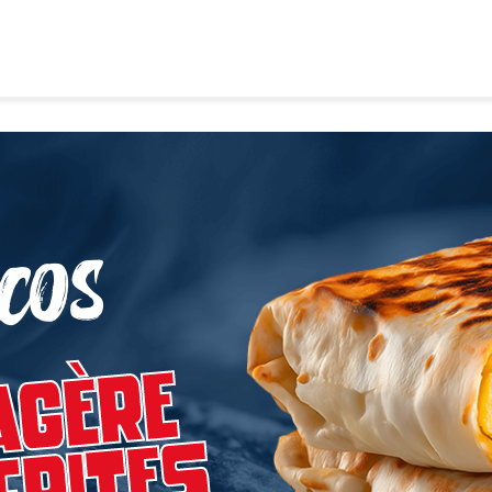
cos
agère