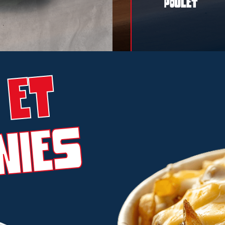
Poulet
 Et
nies