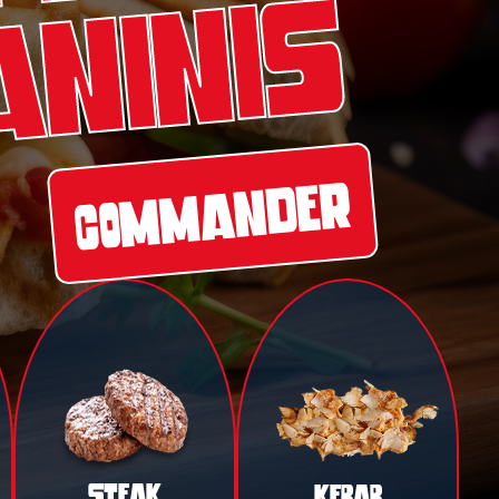
aninis
COMMANDER
STEAK
KEBAB