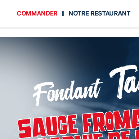
COMMANDER
NOTRE RESTAURANT
Ta
Accueil
Allergènes
Fondant
Charte Qualité
C.G.V
Sauce From
Contact
Mentions Légales