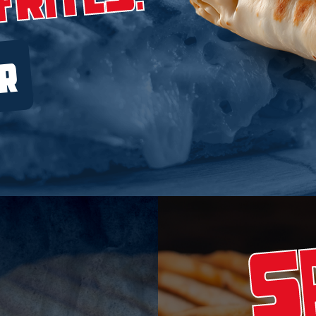
Frites.
R
S