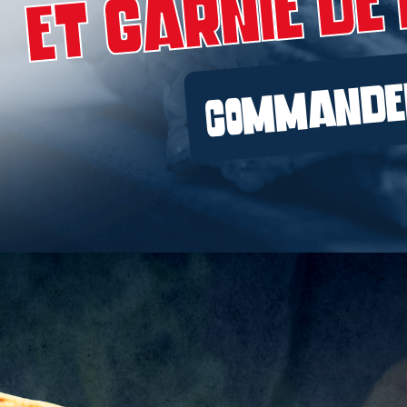
Et Garnie De 
Mobile
Programme De Fidélité
COMMANDE
Avis
Mon Compte
Notre Restaurant
Zones de Livraison